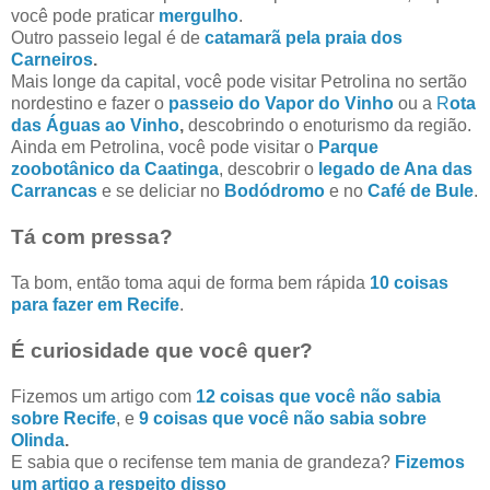
você pode praticar
mergulho
.
Outro passeio legal é de
catamarã pela praia dos
Carneiros
.
Mais longe da capital, você pode visitar Petrolina no sertão
nordestino e fazer o
passeio do Vapor do Vinho
ou a
R
ota
das Águas ao Vinho
,
descobrindo o enoturismo da região.
Ainda em Petrolina, você pode visitar o
Parque
zoobotânico da Caatinga
, descobrir o
legado de Ana das
Carrancas
e se deliciar no
Bodódromo
e no
Café de Bule
.
Tá com pressa?
Ta bom, então toma aqui de forma bem rápida
10 coisas
para fazer em Recife
.
É curiosidade que você quer?
Fizemos um artigo com
12 coisas que você não sabia
sobre Recife
, e
9 coisas que você não sabia sobre
Olinda
.
E sabia que o recifense tem mania de grandeza?
Fizemos
um artigo a respeito disso