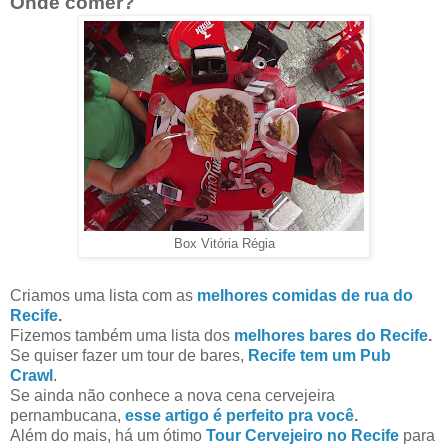
Onde comer?
Box Vitória Régia
Criamos uma lista com as
melhores comidas de rua do
Recife
.
Fizemos também uma lista dos
melhores bares do Recife
.
Se quiser fazer um tour de bares,
Recife tem um Pub
Crawl
.
Se ainda não conhece a nova cena cervejeira
pernambucana,
esse artigo é perfeito pra você
.
Além do mais, há um ótimo
Tour Cervejeiro no Recife
para