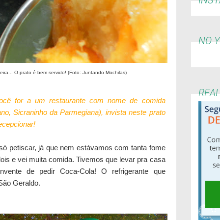
NO 
ira... O prato é bem servido! (Foto: Juntando Mochilas)
REA
ocê for a um restaurante com nome de comida
no, Sicraninho da Parmegiana), invista neste prato
decepcionar!
ó petiscar, já que nem estávamos com tanta fome
is e vei muita comida. Tivemos que levar pra casa
vente de pedir Coca-Cola! O refrigerante que
S
ão Geraldo.