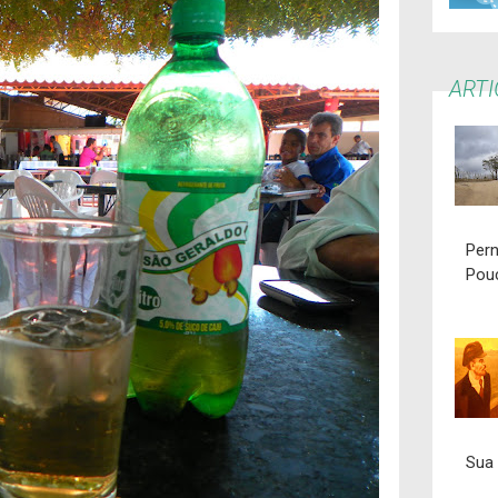
ART
Per
Pou
Sua 