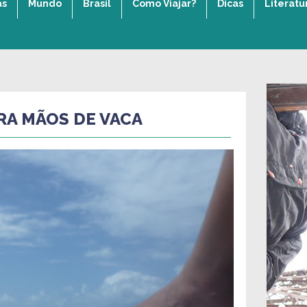
as
Mundo
Brasil
Como Viajar?
Dicas
Literatu
RA MÃOS DE VACA