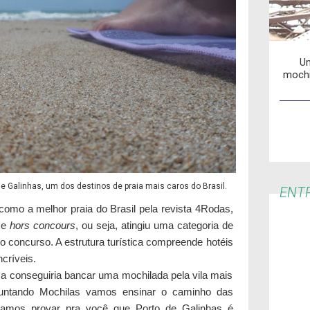
Um
mochi
e Galinhas, um dos destinos de praia mais caros do Brasil.
ENTR
como a melhor praia do Brasil pela revista 4Rodas,
se
hors concours
, ou seja, atingiu uma categoria de
o concurso. A estrutura turística compreende hotéis
ncríveis.
a conseguiria bancar uma mochilada pela vila mais
 Juntando Mochilas vamos ensinar o caminho das
amos provar pra você que Porto de Galinhas é