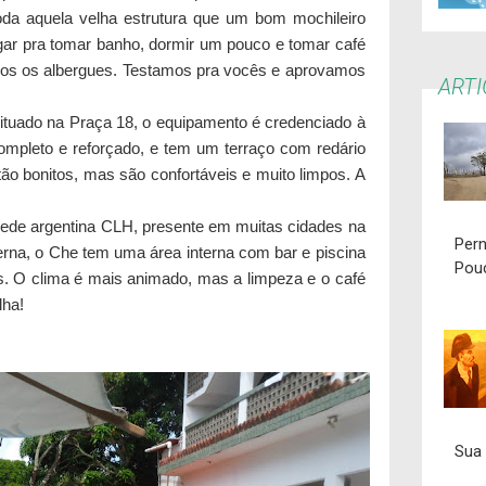
 toda aquela velha estrutura que um bom mochileiro
gar pra tomar banho, dormir um pouco e tomar café
os os albergues. Testamos pra vocês e aprovamos
ART
Situado na Praça 18, o equipamento é credenciado à
ompleto e reforçado, e tem um terraço com redário
ão bonitos, mas são confortáveis e muito limpos. A
 rede argentina CLH, presente em muitas cidades na
Per
na, o Che tem uma área interna com bar e piscina
Pou
s. O clima é mais animado, mas a limpeza e o café
lha!
Sua 