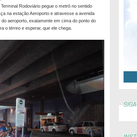
Terminal Rodoviário pegue o metrô no sentido
esça na estação Aeroporto e atravesse a avenida
ar do aeroporto, exatamente em cima do ponto do
a o térreo e esperar, que ele chega.
SIGA
INS