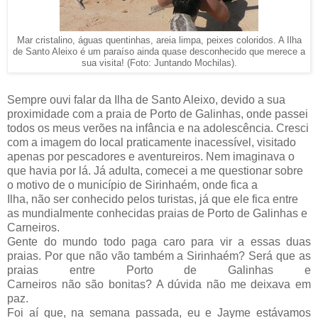
Mar cristalino, águas quentinhas, areia limpa, peixes coloridos. A Ilha
de Santo Aleixo é um paraíso ainda quase desconhecido que merece a
sua visita! (Foto: Juntando Mochilas).
Sempre ouvi falar da Ilha de Santo Aleixo, devido a sua
proximidade com a praia de Porto de Galinhas, onde passei
todos os meus verões na infância e na adolescência. Cresci
com a imagem do local praticamente inacessível, visitado
apenas por pescadores e aventureiros. Nem imaginava o
que havia por lá. Já adulta, comecei a me questionar sobre
o motivo de o município de Sirinhaém, onde fica a
Ilha, não
ser conhecido pelos turistas, já que ele fica entre
as mundialmente conhecidas praias de Porto de Galinhas e
Carneiros.
Gente do mundo todo paga caro para vir a essas duas
prai
as. Por que não vão
também a Sirinhaém? Será que as
praias entre Porto de Galinhas e
Carneiros não são bonitas? A dúvida não me deixava em
paz.
Foi aí que, na semana passada, eu e Jayme estávamos