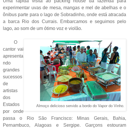
Uma rápida visita ao packing house da fazenda para
experimentar uvas de mesa, mangas e mel de abelhas e o
ônibus parte para o lago de Sobradinho, onde está atracada
a barca Rio dos Currais. Embarcamos e seguimos pelo
lago, ao som de um ótimo voz e violão.
O
cantor vai
apresenta
ndo
grandes
sucessos
de
artistas
dos
Estados
Almoço delicioso servido a bordo do Vapor do Vinho.
por onde
passa o Rio São Francisco: Minas Gerais, Bahia,
Pernambuco, Alagoas e Sergipe. Garçons estouram