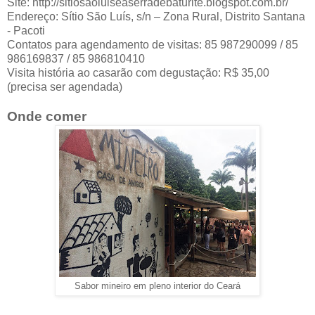
Site: http://sitiosaoluiseaserradebaturite.blogspot.com.br/
Endereço: Sítio São Luís, s/n – Zona Rural, Distrito Santana
- Pacoti
Contatos para agendamento de visitas: 85 987290099 / 85
986169837 / 85 986810410
Visita história ao casarão com degustação: R$ 35,00
(precisa ser agendada)
Onde comer
Sabor mineiro em pleno interior do Ceará