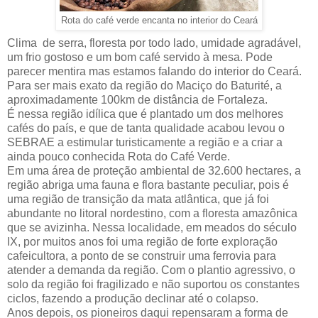
Rota do café verde encanta no interior do Ceará
Clima de serra, floresta por todo lado, umidade agradável,
um frio gostoso e um bom café servido à mesa. Pode
parecer mentira mas estamos falando do interior do Ceará.
Para ser mais exato da região do Maciço do Baturité, a
aproximadamente 100km de distância de Fortaleza.
É nessa região idílica que é plantado um dos melhores
cafés do país, e que de tanta qualidade acabou levou o
SEBRAE a estimular turisticamente a região e a criar a
ainda pouco conhecida Rota do Café Verde.
Em uma área de proteção ambiental de 32.600 hectares, a
região abriga uma fauna e flora bastante peculiar, pois é
uma região de transição da mata atlântica, que já foi
abundante no litoral nordestino, com a floresta amazônica
que se avizinha. Nessa localidade, em meados do século
IX, por muitos anos foi uma região de forte exploração
cafeicultora, a ponto de se construir uma ferrovia para
atender a demanda da região. Com o plantio agressivo, o
solo da região foi fragilizado e não suportou os constantes
ciclos, fazendo a produção declinar até o colapso.
Anos depois, os pioneiros daqui repensaram a forma de