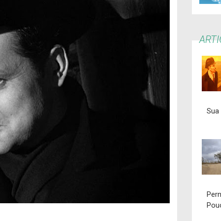
ART
Sua 
Per
Pou