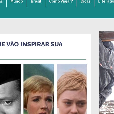
as
Mundo
Brasil
Como Viajar?
Dicas
Literatu
UE VÃO INSPIRAR SUA