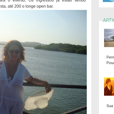
ra o evento. Os ingressos já estão sendo
ista, até 200 o longe open bar.
ART
Per
Pou
Sua 