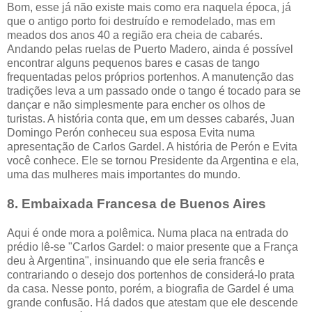
Bom, esse já não existe mais como era naquela época, já
que o antigo porto foi destruído e remodelado, mas em
meados dos anos 40 a região era cheia de cabarés.
Andando pelas ruelas de Puerto Madero, ainda é possível
encontrar alguns pequenos bares e casas de tango
frequentadas pelos próprios portenhos. A manutenção das
tradições leva a um passado onde o tango é tocado para se
dançar e não simplesmente para encher os olhos de
turistas. A história conta que, em um desses cabarés, Juan
Domingo Perón conheceu sua esposa Evita numa
apresentação de Carlos Gardel. A história de Perón e Evita
você conhece. Ele se tornou Presidente da Argentina e ela,
uma das mulheres mais importantes do mundo.
8. Embaixada Francesa de Buenos Aires
Aqui é onde mora a polêmica. Numa placa na entrada do
prédio lê-se "Carlos Gardel: o maior presente que a França
deu à Argentina", insinuando que ele seria francês e
contrariando o desejo dos portenhos de considerá-lo prata
da casa. Nesse ponto, porém, a biografia de Gardel é uma
grande confusão. Há dados que atestam que ele descende