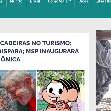
as
Mundo
Brasil
Como Viajar?
Dicas
Literatu
CADEIRAS NO TURISMO;
DISPARA; MSP INAUGURARÁ
MÔNICA