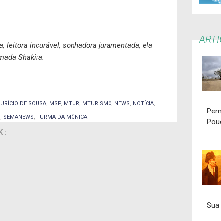
ART
ta, leitora incurável, sonhadora juramentada, ela
mada Shakira.
URÍCIO DE SOUSA
,
MSP
,
MTUR
,
MTURISMO
,
NEWS
,
NOTÍCIA
,
Per
L
,
SEMANEWS
,
TURMA DA MÔNICA
Pou
K:
Sua 