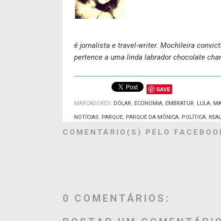
é jornalista e travel-writer. Mochileira convic
pertence a uma linda labrador chocolate cha
SAVE
MARCADORES:
DÓLAR
,
ECONOMIA
,
EMBRATUR
,
LULA
,
MA
NOTÍCIAS
,
PARQUE
,
PARQUE DA MÔNICA
,
POLÍTICA
,
REA
COMENTÁRIO(S) PELO FACEBOO
0 COMENTÁRIOS: