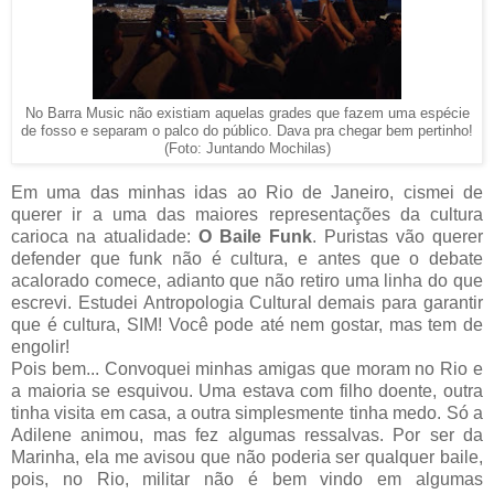
No Barra Music não existiam aquelas grades que fazem uma espécie
de fosso e separam o palco do público. Dava pra chegar bem pertinho!
(Foto: Juntando Mochilas)
Em uma das minhas idas ao Rio de Janeiro, cismei de
querer ir a uma das maiores representações da cultura
carioca na atualidade:
O Baile Funk
. Puristas vão querer
defender que funk não é cultura, e antes que o debate
acalorado comece, adianto que não retiro uma linha do que
escrevi. Estudei Antropologia Cultural demais para garantir
que é cultura, SIM! Você pode até nem gostar, mas tem de
engolir!
Pois bem... Convoquei minhas amigas que moram no Rio e
a maioria se esquivou. Uma estava com filho doente, outra
tinha visita em casa, a outra simplesmente tinha medo. Só a
Adilene animou, mas fez algumas ressalvas. Por ser da
Marinha, ela me avisou que não poderia ser qualquer baile,
pois, no Rio, militar não é bem vindo em algumas