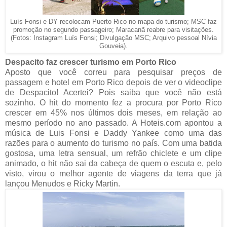
Luís Fonsi e DY recolocam Puerto Rico no mapa do turismo; MSC faz
promoção no segundo passageiro; Maracanã reabre para visitações.
(Fotos: Instagram Luís Fonsi; Divulgação MSC; Arquivo pessoal Nívia
Gouveia).
Despacito faz crescer turismo em Porto Rico
Aposto que você correu para pesquisar preços de
passagem e hotel em Porto Rico depois de ver o videoclipe
de Despacito! Acertei? Pois saiba que você não está
sozinho. O hit do momento fez a procura por Porto Rico
crescer em 45% nos últimos dois meses, em relação ao
mesmo período no ano passado. A Hoteis.com apontou a
música de Luis Fonsi e Daddy Yankee como uma das
razões para o aumento do turismo no país. Com uma batida
gostosa, uma letra sensual, um refrão chiclete e um clipe
animado, o hit não sai da cabeça de quem o escuta e, pelo
visto, virou o melhor agente de viagens da terra que já
lançou Menudos e Ricky Martin.