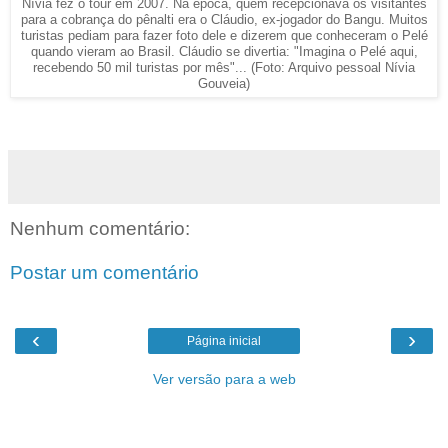
Nívia fez o tour em 2007. Na época, quem recepcionava os visitantes
para a cobrança do pênalti era o Cláudio, ex-jogador do Bangu. Muitos
turistas pediam para fazer foto dele e dizerem que conheceram o Pelé
quando vieram ao Brasil. Cláudio se divertia: "Imagina o Pelé aqui,
recebendo 50 mil turistas por mês"... (Foto: Arquivo pessoal Nívia
Gouveia)
Nenhum comentário:
Postar um comentário
‹
›
Página inicial
Ver versão para a web