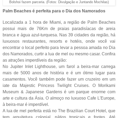
Bolshoi fazem parceria. (Fotos: Divulgação e Juntando Mochilas)
Palm Beaches é perfeita para o Dia dos Namorados
Localizada a 1 hora de Miami, a região de Palm Beaches
possui mais de 76Km de praias paradisíacas de areia
branca e água azul-turquesa. Nas 39 cidades da região, há
luxuosos restaurantes, resorts e hotéis, onde você vai
encontrar o local perfeito para levar a pessoa amada no Dia
dos Namorados, curtir a lua de mel ou mesmo casar. Confira
as atrações imperdíveis da região:
No Jupiter Inlet Lighthouse, um farol a beira-mar carrega
mais de 5000 anos de história e é um ótimo lugar para
casamentos. Você também pode fazer um cruzeiro em um
iate da Majestic Princess Twilight Cruises. O Morikami
Museum & Japanese Gardens é um parque enorme com
arte e cultura da Ásia. O almoço no luxuoso Cafe L'Europe,
à beira-mar é imperdível.
A lua de mel perfeita está no The Brazilian Court Hotel, que
tem arquitetura colonial, pátios tropicais e fontes. Até